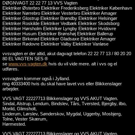
DØGNVAGT 22 22 77 13 VVS Vagten
Elektriker Østerbro Elektriker Frederiksberg Elektriker København
Elektriker Nørrebro Elektriker Vesterbro Elektriker Amager
Elektriker Glostrup Elektriker Brøndby Elektriker Helsingør
Elektriker Roskilde Elektriker Vedbæk Elektriker Skodsborg
Elektriker Hørsholm Elektriker Lyngby Elektriker Hvidovre
Elektriker Husum Elektriker Brønshøj Elektriker Ballerup
Elektriker Birkerød Elektriker Gladsaxe Elektriker Amager
Elektriker Rødovre Elektriker Valby Elektriker Vanløse
vvsvagten er der altid, akut dagvagt telefon 22 22 77 13 / 80 20 20
80 EL VAGTEN SES ®
se
www.vvs-vagten.dk
hvis du vil vide mere. alt i vvs og el
udføres.
vvsvagten kommer også i Jylland.
ring 40333400 hvis du skal have lavet vvs eller Blikkenslager
arbejder.
VVS VAGT 22227713 Blikkenslager og VVS AKUT Vagten.
Sindal, Alstrup, Lendum, Bindslev, Tårs, Tversted, Bjergby, ilbo,
Morild, Glimsholt,
Linderum, Lørslev, Sønderskov, Mygdal, Uggerby, Mosbjerg,
Tolne, Vester Skærum,
Hørmested.
VVS VAGT 22227713 Blikkenslager og VVS AKUT Vagten.