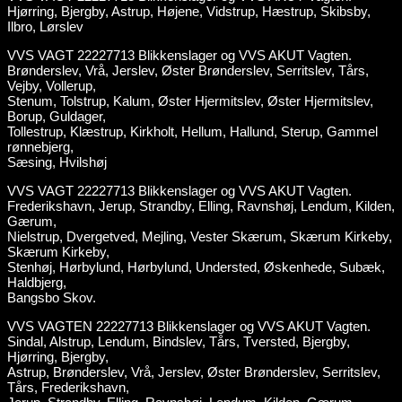
Hjørring, Bjergby, Astrup, Højene, Vidstrup, Hæstrup, Skibsby,
Ilbro, Lørslev
VVS VAGT 22227713 Blikkenslager og VVS AKUT Vagten.
Brønderslev, Vrå, Jerslev, Øster Brønderslev, Serritslev, Tårs,
Vejby, Vollerup,
Stenum, Tolstrup, Kalum, Øster Hjermitslev, Øster Hjermitslev,
Borup, Guldager,
Tollestrup, Klæstrup, Kirkholt, Hellum, Hallund, Sterup, Gammel
rønnebjerg,
Sæsing, Hvilshøj
VVS VAGT 22227713 Blikkenslager og VVS AKUT Vagten.
Frederikshavn, Jerup, Strandby, Elling, Ravnshøj, Lendum, Kilden,
Gærum,
Nielstrup, Dvergetved, Mejling, Vester Skærum, Skærum Kirkeby,
Skærum Kirkeby,
Stenhøj, Hørbylund, Hørbylund, Understed, Øskenhede, Subæk,
Haldbjerg,
Bangsbo Skov.
VVS VAGTEN 22227713 Blikkenslager og VVS AKUT Vagten.
Sindal, Alstrup, Lendum, Bindslev, Tårs, Tversted, Bjergby,
Hjørring, Bjergby,
Astrup, Brønderslev, Vrå, Jerslev, Øster Brønderslev, Serritslev,
Tårs, Frederikshavn,