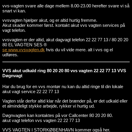
vvs-vagten svare alle dage mellem 8.00-23.00 herefter svare vi så
snart vi kan.
vvsvagten hjælper akut, og er altid hurtig fremme.
Akut skader kommer først. kontakt akut vvs vagten services på
vagt telefon.
vvsvagten er der altid, akut dagvagt telefon 22 22 77 13 / 80 20 20
80 EL VAGTEN SES ®
se www.vvsvagten.dk
hvis du vil vide mere. alt i vvs og el
udføres.
VVS akut udkald ring 80 20 20 80 vvs vagten 22 22 77 13 VVS
Døgnvagt
Har du brug for en vvs montør nu kan du altid ringe til din lokale
akut vagt service 22 22 77 13
Vagten står derfor altid klar når det brænder på, er det udkald eller
et almindeligt stykke arbejde, rykker vi hurtig ud.
Døgnvagten kan kontaktes på vor Callcenter 80 20 20 80.
akut vagt telefon vvs vagten 22 22 77 13
VVS VAGTEN I STORKØBENHAVN kommer også her.